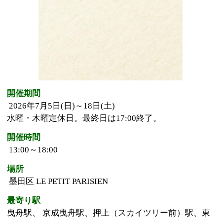
開催期間
2026年7月5日(日)～18日(土)
水曜・木曜定休日。最終日は17:00終了。
開催時間
13:00～18:00
場所
墨田区 LE PETIT PARISIEN
最寄り駅
曳舟駅、 京成曳舟駅、押上（スカイツリー前）駅、東
向島駅、とうきょうスカイツリー駅
イベント詳細はこちら
https://
www.le-petit-parisien.com/
このページの先頭へ
江戸川区時間
墨田区時間
葛飾区時間
|
表示：
PC
モバイル
©
2013 art blue Inc.