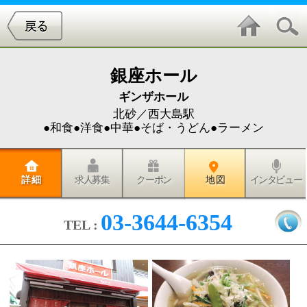
銀座ホール
ギンザホール
北砂／西大島駅
●和食●洋食●中華●そば・うどん●ラーメン
詳 細
求人募集
クーポン
地 図
インタビュー
03-3644-6354
TEL :
砂町銀座商店街内にある大衆食堂「銀座ホール」へラ
ンチに行ってきました。
こちらの店は砂町銀座の中でも歴史ある老舗店で、創