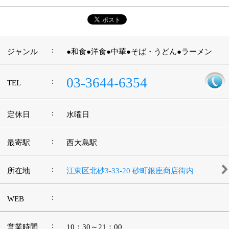
©
2013 art blue Inc.