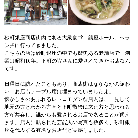
業は昭和10年。下町の皆さんに愛されてきたお店なん
です。
日曜日に訪れたこともあり、商店街はなかなかの賑わ
い。お店もテーブル席は埋まっていましたよ。
懐かしさのあふれるレトロモダンな店内は、一見して
地元の方とわかる方々と下町散策に来た方と思われる
方が共存し、誰からも愛されるお店であることが伺え
ます。店内に貼られた芸能人の写真も数多く、砂町銀
座を代表する有名なお店だと実感しました。
さて、注文したのは
●野菜たっぷりたんめん●牛肉ピーマンごはん●巴焼●ソ
フトクリームなどなど
一番人気の「野菜たっぷりたんめん」はその名のとお
り、野菜たっぷりで麺もコシがあり、美味しかったで
す。
「牛肉ピーマンごはん」はご飯の上に牛肉とピーマン
の炒め物がのったワンプレートもの。細かく切れた麺
（そば）も一緒に炒められており、濃いめの味付けが
ご飯と良く合っていましたよ。
「巴焼」は今川焼を小判の形にしたものだとイメージ
して下さい。中に入っているあんこは自家製で、甘さ