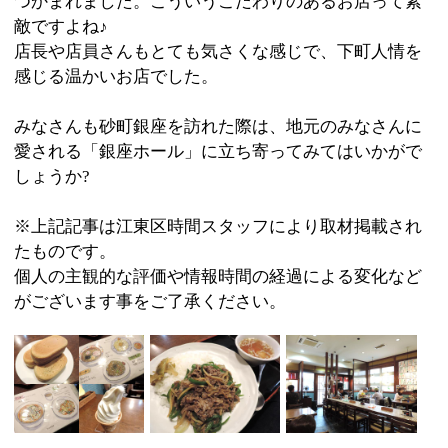
:
ジャンル
●和食●洋食●中華●そば・うどん●ラーメン
03-3644-6354
:
TEL
:
定休日
水曜日
:
最寄駅
西大島駅
:
所在地
江東区北砂3-33-20 砂町銀座商店街内
:
WEB
:
営業時間
10：30～21：00
:
駐車場
無
このページの先頭へ
江戸川区時間
墨田区時間
葛飾区時間
|
表示：
PC
モバイル