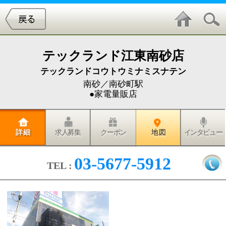
テックランド江東南砂店
テックランドコウトウミナミスナテン
南砂／南砂町駅
●家電量販店
詳 細
求人募集
クーポン
地 図
インタビュー
03-5677-5912
TEL :
※情報時間の経過による変化などがございますので詳
しくは店舗へお問合わせください。