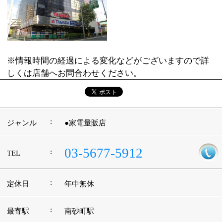
:
ジャンル
●家電量販店
03-5677-5912
:
TEL
:
定休日
年中無休
:
最寄駅
南砂町駅
:
所在地
江東区南砂2-32
:
WEB
http://www.yamada-denki.jp/index2.html
［平日］10：30～21：00 ［土日・祝日］
:
営業時間
10：15～21：00
:
駐車場
有
このページの先頭へ
江戸川区時間
墨田区時間
葛飾区時間