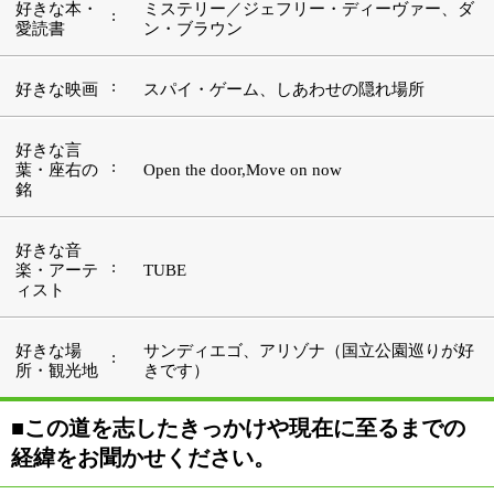
■この道を志したきっかけや現在に至るまでの
経緯をお聞かせください。
私は学生時代テニスをしていたのですが、選手と同時に
マネージャーも兼ねていて、その時からテーピングやア
イシングをするのが好きだったんです。たまたまなので
すが、ある日、部室に置いてあった顧問の先生のバック
の中にトレーナーの会報誌を見つけました（苦笑）。そ
れを読んで、「これだな！」と思ったわけです。「この
仕事をやってみたい」という気持ちに素直に従い、専門
学校のトレーナー科へと進み、この仕事を志すようにな
りました。
その後、学校での勉強と並行し、スポーツクラブでアル
バイトとして経験を積み始めました。パーソナルトレー
ナーとして活動するようになったのは、それがきっかけ
ですね。ストレッチやコンディショニングトレーニング
を用い、お客様の肩こりや腰痛等の緩和に取り組んでい
ました。
ただ、ストレッチ等で症状を治すにはどうしても限界が
あります。そこで、治療というものを習いたいと考え、
お世話になったのが『加圧スタジオ ボディコントロー
ル整体 森下治療院』の石崎先生でした。今も時間があ
れば治療を学んでいますが、加圧トレーニングの有用性
を学んだのも先生との出会いからでした。