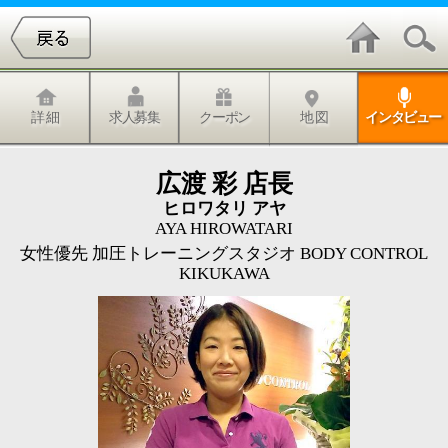
詳 細
求人募集
クーポン
地 図
インタビュー
広渡 彩 店長
ヒロワタリ アヤ
AYA HIROWATARI
女性優先 加圧トレーニングスタジオ BODY CONTROL
KIKUKAWA