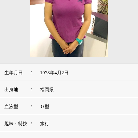
:
生年月日
1978年4月2日
:
出身地
福岡県
:
血液型
Ｏ型
:
趣味・特技
旅行
好きな本・
ミステリー／ジェフリー・ディーヴァー、ダ
:
愛読書
ン・ブラウン
:
好きな映画
スパイ・ゲーム、しあわせの隠れ場所
好きな言
:
葉・座右の
Open the door,Move on now
銘
好きな音
:
楽・アーテ
TUBE
ィスト
好きな場
サンディエゴ、アリゾナ（国立公園巡りが好
:
所・観光地
きです）