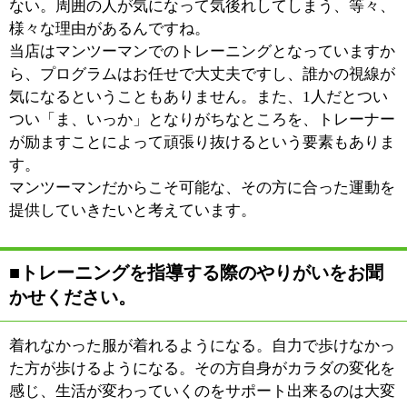
©
2013 art blue Inc.