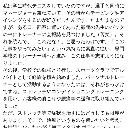
森下治療院は大変好評をいただき、これまでの限られた
スペースでは既存のお客様で手一杯となってしまい、新
たなお客様をもてなすことは難しくなってきました。
『BODY CONTROL KIKUKAWA』は、より多くの皆様に
加圧トレーニングの力を体験していただきたいと考えて
2012年11月にオープンした新しいお店です。
■『BODY CONTROL KIKUKAWA』の特徴を
教えてください。
加圧トレーニングに限ったことではありませんが、筋力
トレーニングは継続しないと効果が出るものではありま
せん。その点、加圧トレーニングは1回の時間が30分か
ら40分と短時間なものですから、お忙しい方々に続けて
いただきやすいのではないかと思います。
また、続けるということには、どうしても費用面の問題
が出てきます。当店はご利用いただきやすいお値段を設