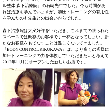
定し、リーズナブルに加圧トレーニングを体験していた
だきたいと考えています。
『BODY CONTROL KIKUKAWA』ではお客様個々の目的
を伺い、その方に合った最適なトレーニングをオーダー
メイドで作成しています。
■お客様はどんな方が？また、加圧トレーニン
グのメリットを教えてください。
やはりシェイプアップを目的
にいらっしゃる方が大半にな
ります。1週間に1回というご
利用が多いのですが、加圧ト
レーニングはその周期で効果
が表れるのが利点ですね。筋
肉量が増えて基礎代謝が上が
り、体脂肪率が落ちていきますので、自然と健康的なダ
イエットが実現します。
これはお客様から伺ったことですが、「とにかく運動を
したい」と思われてる方にとって、一般のスポーツクラ
ブは敷居が高く感じるそうなんです。一通りの説明はあ
るものの、いざ1人になると何をしていいものかわから