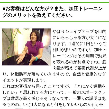
■最後に地域の皆様へメッセージをお願い致し
ます。
「トレーニングはしたいけど、ムキムキになるのはね
え・・・」という心配は女性ならではです。しかし、私
どものトレーニングはその方の弱い部分の筋肉を改善
し、カラダを健やかな状態にもっていくことを目的とし
ています。それに、ムキムキになりたいと思っても、そ
んな簡単には出来ないものですからね（苦笑）。
まずは気軽に遊びにくるつもりでいらしていただければ
と思います。運動不足の解消やダイエット。皆様の目標
を私たちと一緒に実現していきましょう。
※上記記事は2012.11に取材したものです。
情報時間の経過による変化などがございます事をご了承
ください。
このページの先頭へ
江戸川区時間
墨田区時間
葛飾区時間
|
表示：
PC
モバイル