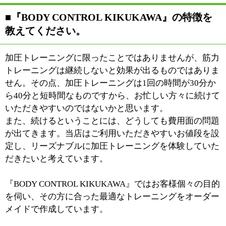
ない。周囲の人が気になって気後れしてしまう、等々、
様々な理由があるんですね。
当店はマンツーマンでのトレーニングとなっていますか
ら、プログラムはお任せで大丈夫ですし、誰かの視線が
気になるということもありません。また、1人だとつい
つい「ま、いっか」となりがちなところを、トレーナー
が励ますことによって頑張り抜けるという要素もありま
す。
マンツーマンだからこそ可能な、その方に合った運動を
提供していきたいと考えています。
■トレーニングを指導する際のやりがいをお聞
かせください。
着れなかった服が着れるようになる。自力で歩けなかっ
た方が歩けるようになる。その方自身がカラダの変化を
感じ、生活が変わっていくのをサポート出来るのは大変
やりがいのあることです。
当店は加圧トレーニングをメインにしていますが、お話
を聞いていきますと、肩こりや腰痛、膝の痛みといった
悩みを数多くの方が抱えていらっしゃることに気づきま
す。その悩みを、「なんとかして差し上げたい」と思い
ますし、お手伝いをさせていただくことが私たちのやり
がいになっています。