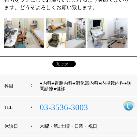
:
休診日
木曜・第3土曜・日曜・祝日
:
最寄駅
豊洲駅
:
所在地
江東区東雲1-9-22 東雲キャナルコート内
:
WEB
http://www.takasuna-naika.com/
09：00～12：30 15：00～19：00 ※第3土
:
診療時間
曜日は休診
:
駐車場
なし
このページの先頭へ
江戸川区時間
墨田区時間
葛飾区時間
|
表示：
PC
モバイル
©
2013 art blue Inc.