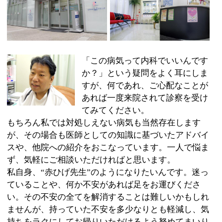
あれば一度来院されて診察を受け
てみてください。
もちろん私では対処しえない病気も当然存在します
が、その場合も医師としての知識に基づいたアドバイ
スや、他院への紹介をおこなっています。一人で悩ま
ず、気軽にご相談いただければと思います。
私自身、“赤ひげ先生”のようになりたいんです。迷っ
ていることや、何か不安があれば足をお運びくださ
い。その不安の全てを解消することは難しいかもしれ
ませんが、持っていた不安を多少なりとも軽減し、気
持ちをラクにしてお帰りいただけるよう努めてまいり
ます。どうぞよろしくお願い致します。
●内科●胃腸内科●消化器内科●内視鏡内科●訪
:
科目
問診療●健診
03-3536-3003
:
TEL