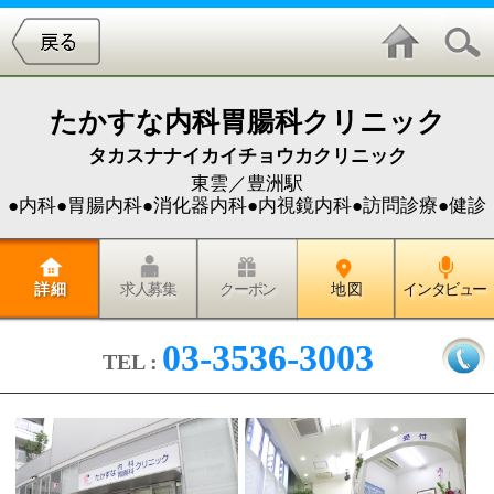
たかすな内科胃腸科クリニック
タカスナナイカイチョウカクリニック
東雲／豊洲駅
●内科●胃腸内科●消化器内科●内視鏡内科●訪問診療●健診
詳 細
求人募集
クーポン
地 図
インタビュー
03-3536-3003
TEL :
「この病気って内科でいいんです
か？」という疑問をよく耳にしま
すが、何であれ、ご心配なことが