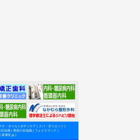
ステ・ネイル
|
ボディケア
|
スパ・ダイエット
|
の豆知識
|
美容の豆知識
|
フェイスブック
|
|
高津区.jp
|