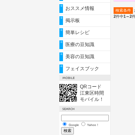
おススメ情報
検索条件
2
件中
1～2
掲示板
簡単レシピ
医療の豆知識
美容の豆知識
フェイスブック
QRコード
江東区時間
モバイル！
Google
Yahoo！