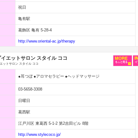
祝日
亀有駅
葛飾区 亀有 5-28-4
http://www.oriental-ac.jp/therapy
イエットサロン スタイル ココ
エットサロン スタイル ココ
●耳つぼ
●アロマセラピー
●ヘッドマッサージ
03-5658-3308
日曜日
葛西駅
江戸川区 東葛西 5-1-2 第2吉田ビル 8階
http://www.stylecoco.jp/