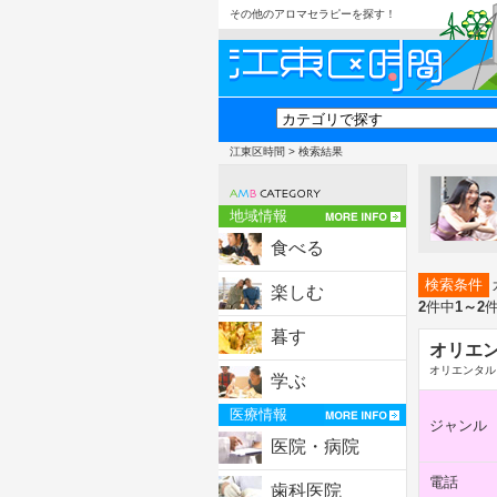
その他のアロマセラピーを探す！
江東区時間
> 検索結果
地域情報
食べる
検索条件
楽しむ
2
件中
1～2
暮す
オリエ
オリエンタル
学ぶ
医療情報
ジャンル
医院・病院
電話
歯科医院