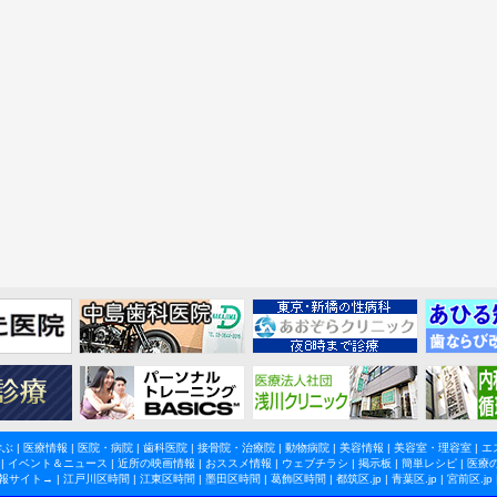
学ぶ
|
医療情報
|
医院・病院
|
歯科医院
|
接骨院・治療院
|
動物病院
|
美容情報
|
美容室・理容室
|
エ
|
イベント＆ニュース
|
近所の映画情報
|
おススメ情報
|
ウェブチラシ
|
掲示板
|
簡単レシピ
|
医療
報サイト→ |
江戸川区時間
|
江東区時間
|
墨田区時間
|
葛飾区時間
|
都筑区.jp
|
青葉区.jp
|
宮前区.jp