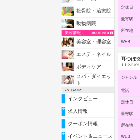
定休日
接骨院・治療院
最寄駅
動物病院
所在地
美容情報
美容室・理容室
WEB
エステ・ネイル
耳つぼダ
ミミツボダイ
ボディケア
スパ・ダイエッ
ジャンル
ト
電話
インタビュー
定休日
求人情報
最寄駅
クーポン情報
所在地
イベント＆ニュース
WEB