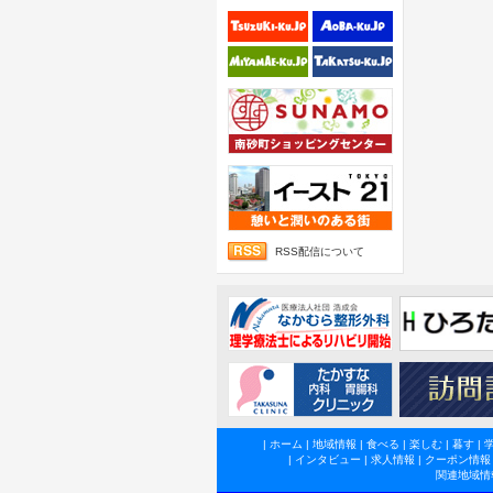
RSS配信について
|
ホーム
|
地域情報
|
食べる
|
楽しむ
|
暮す
|
|
インタビュー
|
求人情報
|
クーポン情報
関連地域情