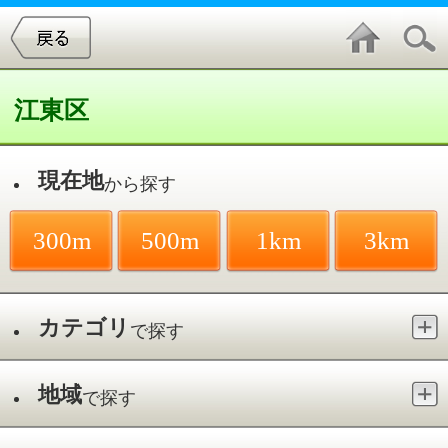
江東区
現在地
から探す
300m
500m
1km
3km
カテゴリ
で探す
地域
で探す
最寄駅
で探す
接骨院・整骨院／潮見駅
件中
1～2
件を表示
2
うしお整骨院
潮見／潮見駅