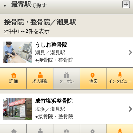
●接骨院・整骨院
詳 細
求人募集
クーポン
地 図
インタビュー
成竹塩浜整骨院
塩浜／潮見駅
●接骨院・整骨院
詳 細
求人募集
クーポン
地 図
インタビュー
件中
1～2
件を表示
2
1
このページの先頭へ
江戸川区時間
墨田区時間
葛飾区時間
|
表示：
PC
モバイル