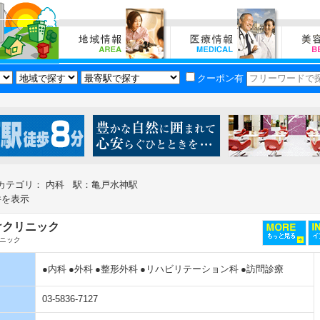
クーポン有
カテゴリ： 内科 駅：亀戸水神駅
件を表示
けクリニック
ニック
●内科
●外科
●整形外科
●リハビリテーション科
●訪問診療
03-5836-7127