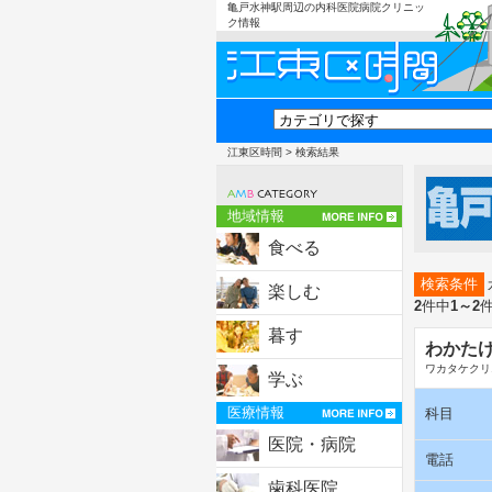
亀戸水神駅周辺の内科医院病院クリニッ
ク情報
江東区時間
> 検索結果
地域情報
食べる
検索条件
楽しむ
2
件中
1～2
暮す
わかた
ワカタケクリ
学ぶ
医療情報
科目
医院・病院
電話
歯科医院