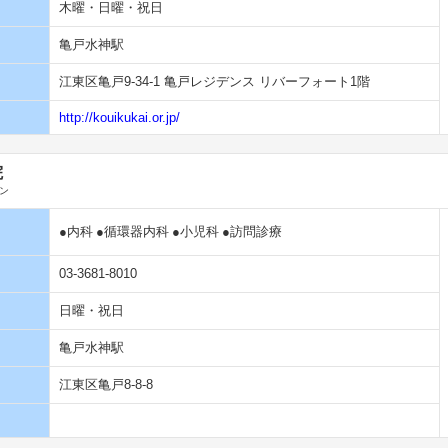
木曜・日曜・祝日
亀戸水神駅
江東区亀戸9-34-1 亀戸レジデンス リバーフォート1階
http://kouikukai.or.jp/
院
ン
●内科
●循環器内科
●小児科
●訪問診療
03-3681-8010
日曜・祝日
亀戸水神駅
江東区亀戸8-8-8