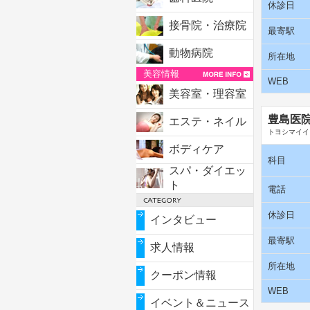
休診日
接骨院・治療院
最寄駅
動物病院
所在地
美容情報
WEB
美容室・理容室
豊島医
エステ・ネイル
トヨシマイイ
ボディケア
科目
スパ・ダイエッ
ト
電話
休診日
インタビュー
最寄駅
求人情報
所在地
クーポン情報
WEB
イベント＆ニュース