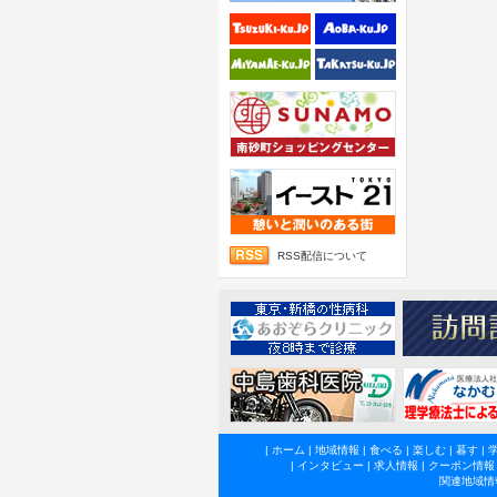
RSS配信について
|
ホーム
|
地域情報
|
食べる
|
楽しむ
|
暮す
|
|
インタビュー
|
求人情報
|
クーポン情報
関連地域情