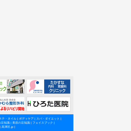
ステ・ネイル
|
ボディケア
|
スパ・ダイエット
|
の豆知識
|
美容の豆知識
|
フェイスブック
|
|
高津区.jp
|