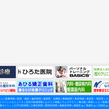
学ぶ
|
医療情報
|
医院・病院
|
歯科医院
|
接骨院・治療院
|
動物病院
|
美容情報
|
美容室・理容室
|
エ
|
イベント＆ニュース
|
近所の映画情報
|
おススメ情報
|
ウェブチラシ
|
掲示板
|
簡単レシピ
|
医療
報サイト→ |
江戸川区時間
|
江東区時間
|
墨田区時間
|
葛飾区時間
|
都筑区.jp
|
青葉区.jp
|
宮前区.jp