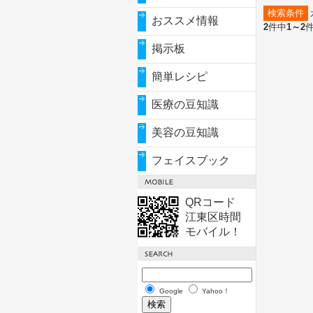
検索条件
おススメ情報
2
件中
1～2
掲示板
簡単レシピ
医療の豆知識
美容の豆知識
フェイスブック
QRコード
江東区時間
モバイル！
Google
Yahoo！