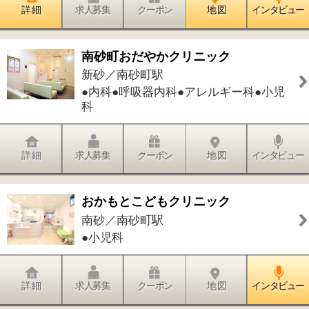
詳 細
求人募集
クーポン
地 図
インタビュー
件中
1～4
件を表示
4
1
このページの先頭へ
江戸川区時間
墨田区時間
葛飾区時間
|
表示：
PC
モバイル
©
2013 art blue Inc.