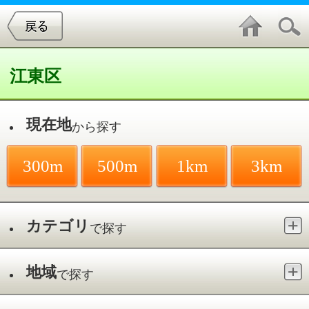
江東区
現在地
から探す
300m
500m
1km
3km
カテゴリ
で探す
地域
で探す
最寄駅
で探す
小児科／南砂町駅
件中
1～4
件を表示
4
なおやこどもクリニック
東砂／南砂町駅