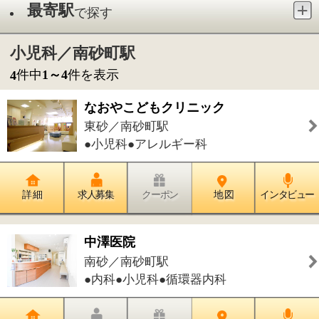
●小児科●アレルギー科
詳 細
求人募集
クーポン
地 図
インタビュー
中澤医院
南砂／南砂町駅
●内科●小児科●循環器内科
詳 細
求人募集
クーポン
地 図
インタビュー
南砂町おだやかクリニック
新砂／南砂町駅
●内科●呼吸器内科●アレルギー科●小児
科
詳 細
求人募集
クーポン
地 図
インタビュー
おかもとこどもクリニック
南砂／南砂町駅
●小児科