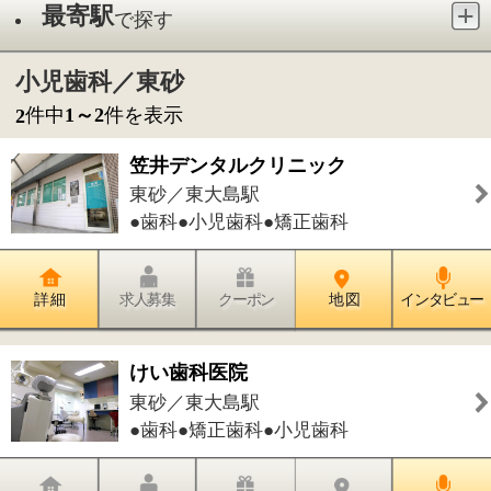
●歯科●小児歯科●矯正歯科
詳 細
求人募集
クーポン
地 図
インタビュー
けい歯科医院
東砂／東大島駅
●歯科●矯正歯科●小児歯科
詳 細
求人募集
クーポン
地 図
インタビュー
件中
1～2
件を表示
2
1
このページの先頭へ
江戸川区時間
墨田区時間
葛飾区時間
|
表示：
PC
モバイル