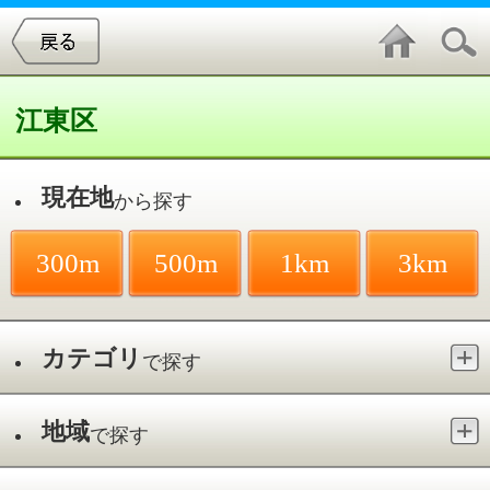
江東区
現在地
から探す
300m
500m
1km
3km
カテゴリ
で探す
地域
で探す
最寄駅
で探す
小児歯科／東砂
件中
1～2
件を表示
2
笠井デンタルクリニック
東砂／東大島駅