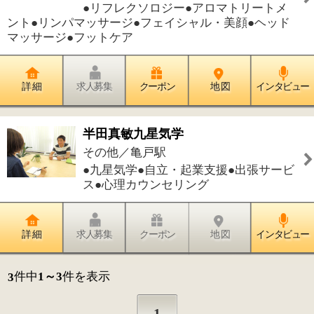
件中
1～3
件を表示
3
1
このページの先頭へ
江戸川区時間
墨田区時間
葛飾区時間
|
表示：
PC
モバイル
©
2013 art blue Inc.