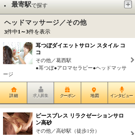
その他／葛西駅
●耳つぼ●アロマセラピー●ヘッドマッサ
ージ
詳 細
求人募集
クーポン
地 図
インタビュー
ピースブレス リラクゼーションサロ
ン高砂
その他／高砂駅（徒歩1分）
●リフレクソロジー●アロマトリートメ
ント●リンパマッサージ●フェイシャル・美顔●ヘッド
マッサージ●フットケア
詳 細
求人募集
クーポン
地 図
インタビュー
半田真敏九星気学
その他／亀戸駅
●九星気学●自立・起業支援●出張サービ
ス●心理カウンセリング
詳 細
求人募集
クーポン
地 図
インタビュー