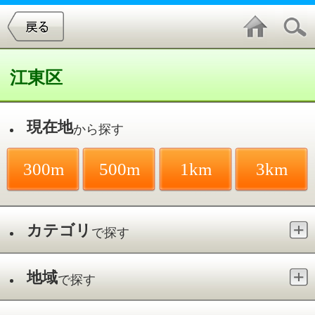
江東区
現在地
から探す
300m
500m
1km
3km
カテゴリ
で探す
地域
で探す
最寄駅
で探す
ヘッドマッサージ／その他
件中
1～3
件を表示
3
耳つぼダイエットサロン スタイル コ
コ